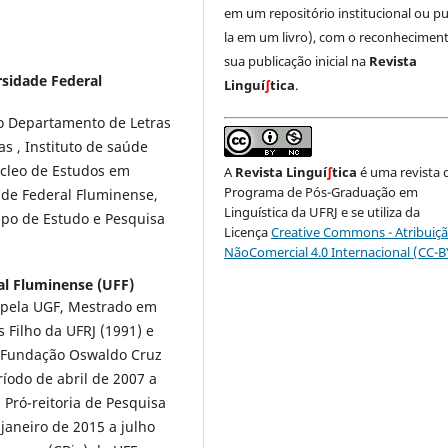
em um repositório institucional ou pu
la em um livro), com o reconhecimen
sua publicação inicial na
Revista
sidade Federal
Linguí
∫
tica
.
do Departamento de Letras
as , Instituto de saúde
úcleo de Estudos em
A
Revista Linguí
∫
tica
é uma revista 
Programa de Pós-Graduação em
ade Federal Fluminense,
Linguística da UFRJ e se utiliza da
upo de Estudo e Pesquisa
Licença
Creative Commons - Atribuiçã
NãoComercial 4.0 Internacional (CC-
al Fluminense (UFF)
) pela UGF, Mestrado em
s Filho da UFRJ (1991) e
a Fundação Oswaldo Cruz
eríodo de abril de 2007 a
 Pró-reitoria de Pesquisa
janeiro de 2015 a julho