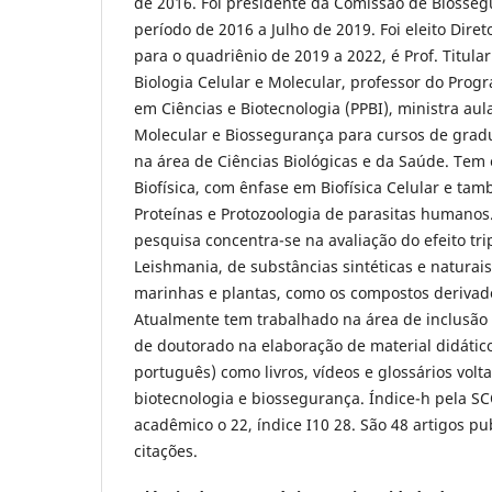
de 2016. Foi presidente da Comissão de Biosseg
período de 2016 a Julho de 2019. Foi eleito Diret
para o quadriênio de 2019 a 2022, é Prof. Titul
Biologia Celular e Molecular, professor do Pro
em Ciências e Biotecnologia (PPBI), ministra aula
Molecular e Biossegurança para cursos de gra
na área de Ciências Biológicas e da Saúde. Tem 
Biofísica, com ênfase em Biofísica Celular e t
Proteínas e Protozoologia de parasitas humanos.
pesquisa concentra-se na avaliação do efeito tri
Leishmania, de substâncias sintéticas e naturais
marinhas e plantas, como os compostos derivad
Atualmente tem trabalhado na área de inclusão 
de doutorado na elaboração de material didático
português) como livros, vídeos e glossários volt
biotecnologia e biossegurança. Índice-h pela S
acadêmico o 22, índice I10 28. São 48 artigos p
citações.