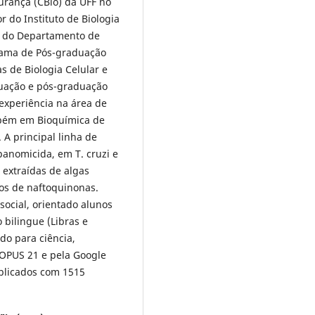
urança (CBio) da UFF no
or do Instituto de Biologia
ar do Departamento de
grama de Pós-graduação
s de Biologia Celular e
duação e pós-graduação
experiência na área de
ambém em Bioquímica de
 A principal linha de
panomicida, em T. cruzi e
 extraídas de algas
os de naftoquinonas.
social, orientado alunos
 bilingue (Libras e
ado para ciência,
COPUS 21 e pela Google
ublicados com 1515