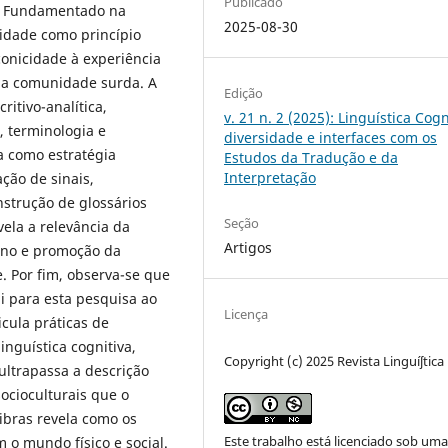
Publicado
e. Fundamentado na
2025-08-30
eidade como princípio
conicidade à experiência
 da comunidade surda. A
Edição
itivo-analítica,
v. 21 n. 2 (2025): Linguística Cogn
a, terminologia e
diversidade e interfaces com os
a como estratégia
Estudos da Tradução e da
Interpretação
ação de sinais,
nstrução de glossários
Seção
vela a relevância da
Artigos
ino e promoção da
e. Por fim, observa-se que
i para esta pesquisa ao
Licença
icula práticas de
nguística cognitiva,
Copyright (c) 2025 Revista Linguíʃtica
ultrapassa a descrição
socioculturais que o
Libras revela como os
Este trabalho está licenciado sob um
 o mundo físico e social.