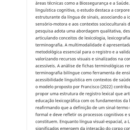
áreas técnicas como a Biossegurança e a Saúd
linguística cognitiva, o estudo destaca a corpor
estruturante da língua de sinais, associando a i
sensório-motora e aos contextos socioculturais
pesquisa adota uma abordagem qualitativa, descr
articulando conceitos de lexicologia, lexicografi
terminografia. A multimodalidade é apresentad
metodológica essencial para o registro e a valid
valorizando recursos visuais e sinalizados na co
acessíveis. A análise de fichas terminológicas re
terminografia bilíngue como ferramenta de ens
acessibilidade linguística em contextos de saúd
o modelo proposto por Francisco (2022) contribu
propor uma estrutura de registro lexical que art
educação lexicográfica com os fundamentos da li
reafirmando que a definição de um sinal-termo 
formal e deve refletir os processos cognitivos e 
constituem. Enquanto língua visual-espacial, a 
significados emergem da interação do corpo com