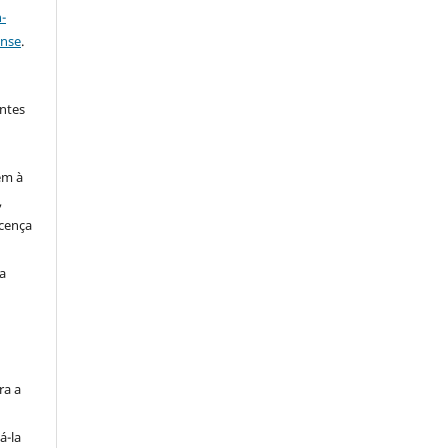
-
ense
.
ntes
em à
,
cença
a
s
ra a
á-la