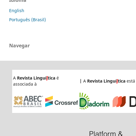
Idioma
English
Português (Brasil)
Navegar
A
Revista Linguí
ʃ
tica
é
|
A
Revista Linguí
ʃ
tica
está
associada à