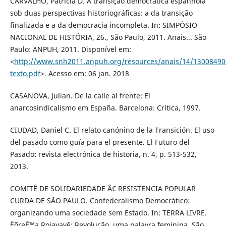
CARVALHO, Patrícia D. A transição democrática espanhola
sob duas perspectivas historiográficas: a da transição
finalizada e a da democracia incompleta. In: SIMPÓSIO
NACIONAL DE HISTÓRIA, 26., São Paulo, 2011. Anais... São
Paulo: ANPUH, 2011. Disponível em:
<
http://www.snh2011.anpuh.org/resources/anais/14/13008490
texto.pdf
>. Acesso em: 06 jan. 2018
CASANOVA, Julian. De la calle al frente: El
anarcosindicalismo em España. Barcelona: Crítica, 1997.
CIUDAD, Daniel C. El relato canónino de la Transición. El uso
del pasado como guía para el presente. El Futuro del
Pasado: revista electrónica de historia, n. 4, p. 513-532,
2013.
COMITÊ DE SOLIDARIEDADE Ã€ RESISTENCIA POPULAR
CURDA DE SÃO PAULO. Confederalismo Democrático:
organizando uma sociedade sem Estado. In: TERRA LIVRE.
È˜oreÈ™a Rojavayê: Revolução, uma palavra feminina. São