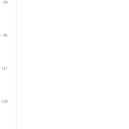
 - 54
 - 85
- 121
- 139