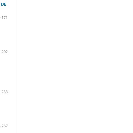
 DE
- 171
- 202
- 233
- 267