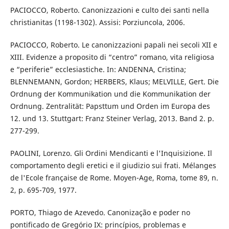
PACIOCCO, Roberto. Canonizzazioni e culto dei santi nella
christianitas (1198-1302). Assisi: Porziuncola, 2006.
PACIOCCO, Roberto. Le canonizzazioni papali nei secoli XII e
XIII. Evidenze a proposito di “centro” romano, vita religiosa
e “periferie” ecclesiastiche. In: ANDENNA, Cristina;
BLENNEMANN, Gordon; HERBERS, Klaus; MELVILLE, Gert. Die
Ordnung der Kommunikation und die Kommunikation der
Ordnung. Zentralität: Papsttum und Orden im Europa des
12. und 13. Stuttgart: Franz Steiner Verlag, 2013. Band 2. p.
277-299.
PAOLINI, Lorenzo. Gli Ordini Mendicanti e l'Inquisizione. Il
comportamento degli eretici e il giudizio sui frati. Mélanges
de l'Ecole française de Rome. Moyen-Age, Roma, tome 89, n.
2, p. 695-709, 1977.
PORTO, Thiago de Azevedo. Canonização e poder no
pontificado de Gregório IX: princípios, problemas e