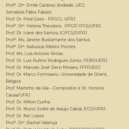
Profª. Drª. Emile Cardoso Andrade, UEG
Jornalista Fábio Fabato
Prof. Dr. Fred Góes - PPGCL-UFRJ
Profª. Drª. Helena Theodoro, PPGF/ IFCS/UFRJ
Prof. Dr. Ivanir dos Santos, IC/FCS//UFRJ
Profª. Ms. Janete Bustamante dos Santos
Profª. Drª. Katiuscia Ribeiro Pontes
Prof. Ms. Luís Antonio Simas
Prof. Dr. Luiz Rufino Rodrigues Junior, FEBF/UERJ
Prof. Dr. Marcelo José Derzi Moraes, FFP/UERJ
Prof. Dr. Marco Formisano, Universidade de Ghent,
Bélgica
Prof. Martinho da Vila – Compositor e Dr. Honoris
Causa/UFRJ
Prof. Dr. Milton Cunha
Prof. Dr. Muniz Sodré de Araújo Cabral, ECO/UFRJ
Prof. Dr. Nei Lopes
Profª. Drª. Rachel Valença