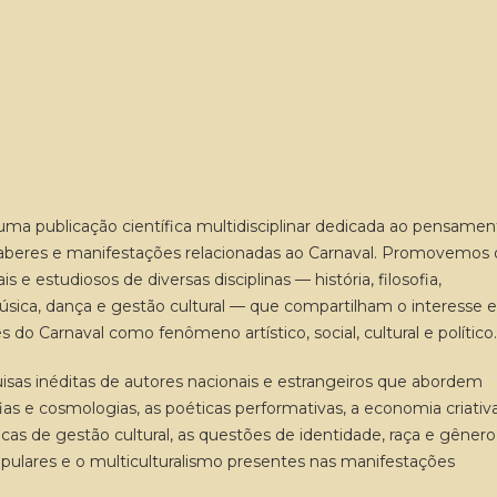
ma publicação científica multidisciplinar dedicada ao pensamen
, saberes e manifestações relacionadas ao Carnaval. Promovemos 
is e estudiosos de diversas disciplinas — história, filosofia,
, música, dança e gestão cultural — que compartilham o interesse
o Carnaval como fenômeno artístico, social, cultural e político.
uisas inéditas de autores nacionais e estrangeiros que abordem
fias e cosmologias, as poéticas performativas, a economia criativ
licas de gestão cultural, as questões de identidade, raça e gênero
pulares e o multiculturalismo presentes nas manifestações