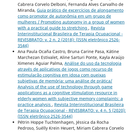
Cabrera Corvelo Delboni, Fernanda Alves Carvalho de
Miranda,
Guia prático de excercícios de alongamento
como promotor de autonômia em um grupo de
mulheres / Promoting autonomy in a group of women
with a practical guide to stretching
,
Revista
Interinstitucional Brasileira de Terapia Ocupacional -
REVISBRATO: v. 2 n. 2 (2018): (ISSN eletrônico 2526-
3544)
Ana Paula Ocaña Castro, Bruna Carine Pasa, Kátine
Marchezan Estivalet, Aline Sarturi Ponte, Kayla Araújo
Ximenes Aguiar Palma,
Análise do uso da tecnologia
através de aplicativos de jogos como recurso de
estimulação cognitiva em idosa com queixas
subjetivas de memória: uma análise de prática/
Analysis of the use of technology through game
applications as a cognitive stimulation resource in
elderly women with subjective memory complaints: a
practice analysis
,
Revista Interinstitucional Brasileira
de Terapia Ocupacional - REVISBRATO: v. 4 n. 5 (2020):
(ISSN eletrônico 2526-3544)
Pétrin Hoppe Tuchtenhagen, Jéssica da Rocha
Pedroso, Suélly Krein Heuert, Miriam Cabrera Corvelo