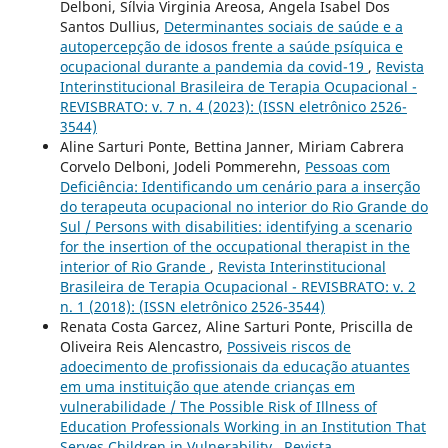
Delboni, Sílvia Virginia Areosa, Angela Isabel Dos
Santos Dullius,
Determinantes sociais de saúde e a
autopercepção de idosos frente a saúde psíquica e
ocupacional durante a pandemia da covid-19
,
Revista
Interinstitucional Brasileira de Terapia Ocupacional -
REVISBRATO: v. 7 n. 4 (2023): (ISSN eletrônico 2526-
3544)
Aline Sarturi Ponte, Bettina Janner, Miriam Cabrera
Corvelo Delboni, Jodeli Pommerehn,
Pessoas com
Deficiência: Identificando um cenário para a inserção
do terapeuta ocupacional no interior do Rio Grande do
Sul / Persons with disabilities: identifying a scenario
for the insertion of the occupational therapist in the
interior of Rio Grande
,
Revista Interinstitucional
Brasileira de Terapia Ocupacional - REVISBRATO: v. 2
n. 1 (2018): (ISSN eletrônico 2526-3544)
Renata Costa Garcez, Aline Sarturi Ponte, Priscilla de
Oliveira Reis Alencastro,
Possiveis riscos de
adoecimento de profissionais da educação atuantes
em uma instituição que atende crianças em
vulnerabilidade / The Possible Risk of Illness of
Education Professionals Working in an Institution That
Serves Children in Vulnerability
,
Revista