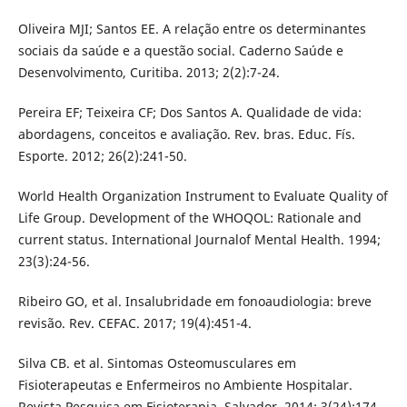
Oliveira MJI; Santos EE. A relação entre os determinantes
sociais da saúde e a questão social. Caderno Saúde e
Desenvolvimento, Curitiba. 2013; 2(2):7-24.
Pereira EF; Teixeira CF; Dos Santos A. Qualidade de vida:
abordagens, conceitos e avaliação. Rev. bras. Educ. Fís.
Esporte. 2012; 26(2):241-50.
World Health Organization Instrument to Evaluate Quality of
Life Group. Development of the WHOQOL: Rationale and
current status. International Journalof Mental Health. 1994;
23(3):24-56.
Ribeiro GO, et al. Insalubridade em fonoaudiologia: breve
revisão. Rev. CEFAC. 2017; 19(4):451-4.
Silva CB. et al. Sintomas Osteomusculares em
Fisioterapeutas e Enfermeiros no Ambiente Hospitalar.
Revista Pesquisa em Fisioterapia. Salvador. 2014; 3(24):174-