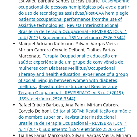
Estivalet, Bárbara Santos Luccas Duarte,
Desempenho
ocupacional de pessoas hemiplégicas pós-avc a partir
do uso de tecnologias assistivas/Post-CVA hemiplegic
patients occupational performance fromthe use of
assistive technologies
,
Revista Interinstitucional
Brasileira de Terapia Ocupacional - REVISBRATO: v. 1
n. 4 (2017): Suplemento (ISSN eletrônico 2526-3544)
Maiquel Adriano Kullmann, Silvani Vargas Vieira,
Miriam Cabrera Corvelo Delboni, Tialhes Farias
Marconato,
Terapia Ocupacional e educação em
saúde: experiência de um grupo de convivência de
mulheres com Diabetes Melliitus/Occupational
Therapy and health education: experience of a group
of social living in between women with diabetes
mellitus
,
Revista Interinstitucional Brasileira de
Terapia Ocupacional - REVISBRATO: v. 3 n. 2 (2019):
(ISSN eletrônico 2526-3544)
Rafael Inácio Barbosa, Ana Paim, Miriam Cabrera
Corvelo Delboni,
Editorial SBTM: Reabilitação da mão e
do membro superior
,
Revista Interinstitucional
Brasileira de Terapia Ocupacional - REVISBRATO: v. 1
n. 4 (2017): Suplemento (ISSN eletrônico 2526-3544)
Tialhes Farias Marconato, Silvani Vargas Vieira, Miriam