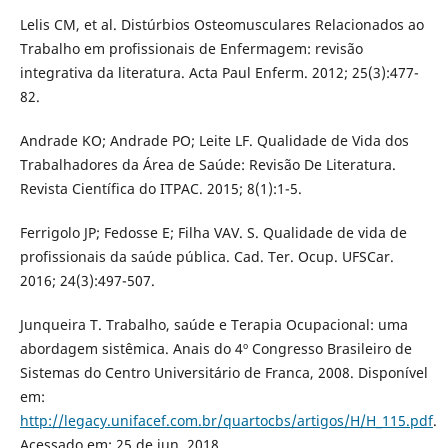
Lelis CM, et al. Distúrbios Osteomusculares Relacionados ao
Trabalho em profissionais de Enfermagem: revisão
integrativa da literatura. Acta Paul Enferm. 2012; 25(3):477-
82.
Andrade KO; Andrade PO; Leite LF. Qualidade de Vida dos
Trabalhadores da Área de Saúde: Revisão De Literatura.
Revista Científica do ITPAC. 2015; 8(1):1-5.
Ferrigolo JP; Fedosse E; Filha VAV. S. Qualidade de vida de
profissionais da saúde pública. Cad. Ter. Ocup. UFSCar.
2016; 24(3):497-507.
Junqueira T. Trabalho, saúde e Terapia Ocupacional: uma
abordagem sistêmica. Anais do 4º Congresso Brasileiro de
Sistemas do Centro Universitário de Franca, 2008. Disponível
em:
http://legacy.unifacef.com.br/quartocbs/artigos/H/H_115.pdf
.
Acessado em: 25 de jun. 2018.