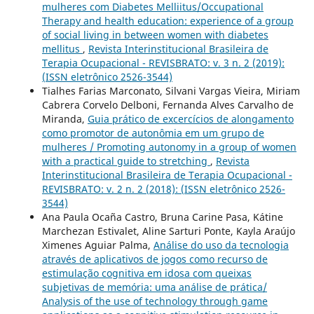
mulheres com Diabetes Melliitus/Occupational
Therapy and health education: experience of a group
of social living in between women with diabetes
mellitus
,
Revista Interinstitucional Brasileira de
Terapia Ocupacional - REVISBRATO: v. 3 n. 2 (2019):
(ISSN eletrônico 2526-3544)
Tialhes Farias Marconato, Silvani Vargas Vieira, Miriam
Cabrera Corvelo Delboni, Fernanda Alves Carvalho de
Miranda,
Guia prático de excercícios de alongamento
como promotor de autonômia em um grupo de
mulheres / Promoting autonomy in a group of women
with a practical guide to stretching
,
Revista
Interinstitucional Brasileira de Terapia Ocupacional -
REVISBRATO: v. 2 n. 2 (2018): (ISSN eletrônico 2526-
3544)
Ana Paula Ocaña Castro, Bruna Carine Pasa, Kátine
Marchezan Estivalet, Aline Sarturi Ponte, Kayla Araújo
Ximenes Aguiar Palma,
Análise do uso da tecnologia
através de aplicativos de jogos como recurso de
estimulação cognitiva em idosa com queixas
subjetivas de memória: uma análise de prática/
Analysis of the use of technology through game