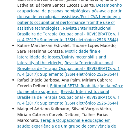
Estivalet, Bárbara Santos Luccas Duarte,
Desempenho
ocupacional de pessoas hemiplégicas pós-avc a partir
do uso de tecnologias assistivas/Post-CVA hemiplegic
patients occupational performance fromthe use of
assistive technologies
,
Revista Interinstitucional
Brasileira de Terapia Ocupacional - REVISBRATO: v. 1
n. 4 (2017): Suplemento (ISSN eletrônico 2526-3544)
Kátine Marchezan Estivalet, Thuane Lopes Macedo,
Sara Teresinha Corazza,
Motricidade fina e
lateralidade de idosos/Dainty motor skills and
laterality of the elderly
,
Revista Interinstitucional
Brasileira de Terapia Ocupacional - REVISBRATO: v. 1
n. 4 (2017): Suplemento (ISSN eletrônico 2526-3544)
Rafael Inácio Barbosa, Ana Paim, Miriam Cabrera
Corvelo Delboni,
Editorial SBTM: Reabilitação da mão e
do membro superior
,
Revista Interinstitucional
Brasileira de Terapia Ocupacional - REVISBRATO: v. 1
n. 4 (2017): Suplemento (ISSN eletrônico 2526-3544)
Maiquel Adriano Kullmann, Silvani Vargas Vieira,
Miriam Cabrera Corvelo Delboni, Tialhes Farias
Marconato,
Terapia Ocupacional e educação em
saúde: experiência de um grupo de convivência de