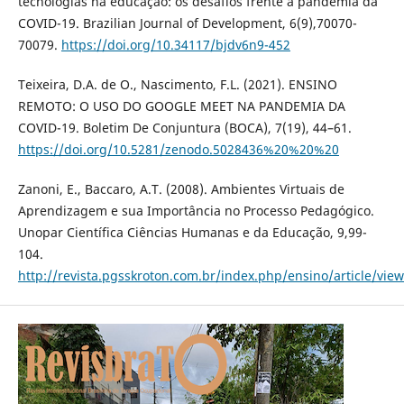
tecnologias na educação: os desafios frente à pandemia da
COVID-19. Brazilian Journal of Development, 6(9),70070-
70079.
https://doi.org/10.34117/bjdv6n9-452
Teixeira, D.A. de O., Nascimento, F.L. (2021). ENSINO
REMOTO: O USO DO GOOGLE MEET NA PANDEMIA DA
COVID-19. Boletim De Conjuntura (BOCA), 7(19), 44–61.
https://doi.org/10.5281/zenodo.5028436%20%20%20
Zanoni, E., Baccaro, A.T. (2008). Ambientes Virtuais de
Aprendizagem e sua Importância no Processo Pedagógico.
Unopar Científica Ciências Humanas e da Educação, 9,99-
104.
http://revista.pgsskroton.com.br/index.php/ensino/article/vie