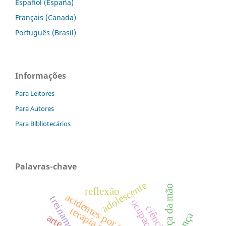
Español (España)
Français (Canada)
Português (Brasil)
Informações
Para Leitores
Para Autores
Para Bibliotecários
Palavras-chave
adolescente
força da mão
reflexão
acidentes por quedas
ocupações
ciência
arte