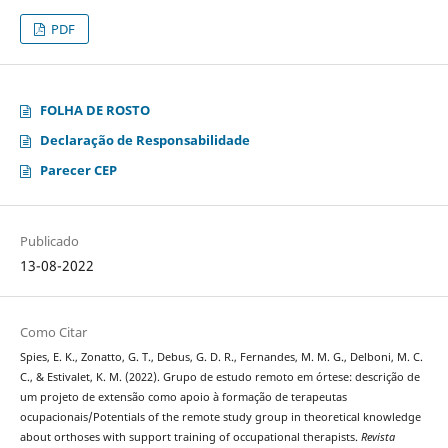
PDF
FOLHA DE ROSTO
Declaração de Responsabilidade
Parecer CEP
Publicado
13-08-2022
Como Citar
Spies, E. K., Zonatto, G. T., Debus, G. D. R., Fernandes, M. M. G., Delboni, M. C.
C., & Estivalet, K. M. (2022). Grupo de estudo remoto em órtese: descrição de
um projeto de extensão como apoio à formação de terapeutas
ocupacionais/Potentials of the remote study group in theoretical knowledge
about orthoses with support training of occupational therapists.
Revista