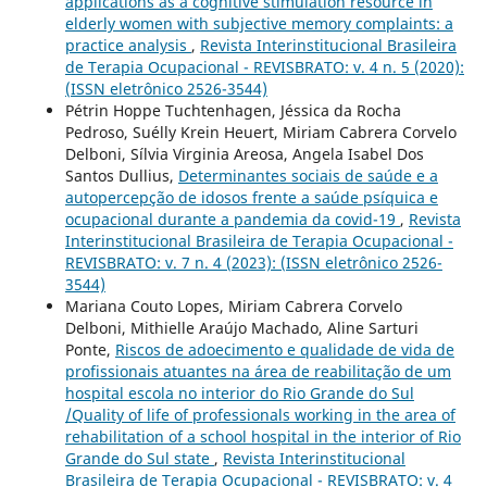
applications as a cognitive stimulation resource in
elderly women with subjective memory complaints: a
practice analysis
,
Revista Interinstitucional Brasileira
de Terapia Ocupacional - REVISBRATO: v. 4 n. 5 (2020):
(ISSN eletrônico 2526-3544)
Pétrin Hoppe Tuchtenhagen, Jéssica da Rocha
Pedroso, Suélly Krein Heuert, Miriam Cabrera Corvelo
Delboni, Sílvia Virginia Areosa, Angela Isabel Dos
Santos Dullius,
Determinantes sociais de saúde e a
autopercepção de idosos frente a saúde psíquica e
ocupacional durante a pandemia da covid-19
,
Revista
Interinstitucional Brasileira de Terapia Ocupacional -
REVISBRATO: v. 7 n. 4 (2023): (ISSN eletrônico 2526-
3544)
Mariana Couto Lopes, Miriam Cabrera Corvelo
Delboni, Mithielle Araújo Machado, Aline Sarturi
Ponte,
Riscos de adoecimento e qualidade de vida de
profissionais atuantes na área de reabilitação de um
hospital escola no interior do Rio Grande do Sul
/Quality of life of professionals working in the area of
rehabilitation of a school hospital in the interior of Rio
Grande do Sul state
,
Revista Interinstitucional
Brasileira de Terapia Ocupacional - REVISBRATO: v. 4