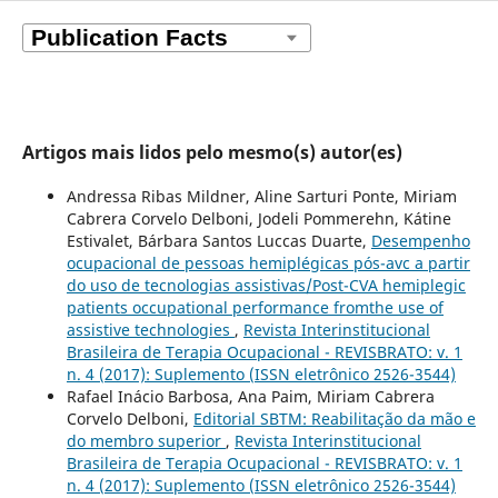
Artigos mais lidos pelo mesmo(s) autor(es)
Andressa Ribas Mildner, Aline Sarturi Ponte, Miriam
Cabrera Corvelo Delboni, Jodeli Pommerehn, Kátine
Estivalet, Bárbara Santos Luccas Duarte,
Desempenho
ocupacional de pessoas hemiplégicas pós-avc a partir
do uso de tecnologias assistivas/Post-CVA hemiplegic
patients occupational performance fromthe use of
assistive technologies
,
Revista Interinstitucional
Brasileira de Terapia Ocupacional - REVISBRATO: v. 1
n. 4 (2017): Suplemento (ISSN eletrônico 2526-3544)
Rafael Inácio Barbosa, Ana Paim, Miriam Cabrera
Corvelo Delboni,
Editorial SBTM: Reabilitação da mão e
do membro superior
,
Revista Interinstitucional
Brasileira de Terapia Ocupacional - REVISBRATO: v. 1
n. 4 (2017): Suplemento (ISSN eletrônico 2526-3544)