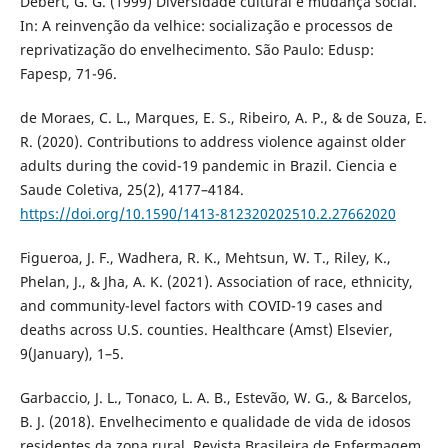
Debert, G. G. (1999) Diversidade cultural e mudança social.
In: A reinvenção da velhice: socialização e processos de
reprivatização do envelhecimento. São Paulo: Edusp:
Fapesp, 71-96.
de Moraes, C. L., Marques, E. S., Ribeiro, A. P., & de Souza, E.
R. (2020). Contributions to address violence against older
adults during the covid-19 pandemic in Brazil. Ciencia e
Saude Coletiva, 25(2), 4177–4184.
https://doi.org/10.1590/1413-812320202510.2.27662020
Figueroa, J. F., Wadhera, R. K., Mehtsun, W. T., Riley, K.,
Phelan, J., & Jha, A. K. (2021). Association of race, ethnicity,
and community-level factors with COVID-19 cases and
deaths across U.S. counties. Healthcare (Amst) Elsevier,
9(January), 1–5.
Garbaccio, J. L., Tonaco, L. A. B., Estevão, W. G., & Barcelos,
B. J. (2018). Envelhecimento e qualidade de vida de idosos
residentes da zona rural. Revista Brasileira de Enfermagem,