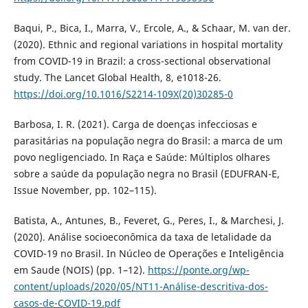
Baqui, P., Bica, I., Marra, V., Ercole, A., & Schaar, M. van der.
(2020). Ethnic and regional variations in hospital mortality
from COVID-19 in Brazil: a cross-sectional observational
study. The Lancet Global Health, 8, e1018-26.
https://doi.org/10.1016/S2214-109X(20)30285-0
Barbosa, I. R. (2021). Carga de doenças infecciosas e
parasitárias na população negra do Brasil: a marca de um
povo negligenciado. In Raça e Saúde: Múltiplos olhares
sobre a saúde da população negra no Brasil (EDUFRAN-E,
Issue November, pp. 102–115).
Batista, A., Antunes, B., Feveret, G., Peres, I., & Marchesi, J.
(2020). Análise socioeconômica da taxa de letalidade da
COVID-19 no Brasil. In Núcleo de Operações e Inteligência
em Saude (NOIS) (pp. 1–12).
https://ponte.org/wp-
content/uploads/2020/05/NT11-Análise-descritiva-dos-
casos-de-COVID-19.pdf