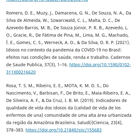
Romero, D. E., Muzy, J., Damacena, G. N., De Souza, N. A., Da
Silva de Almeida, W., Szwarcwald, C. L., Malta, D. C., De
Azevedo Barros, M. B., De Souza Júnior, P. R. B., Azevedo, L.
O., Gracie, R., De Fátima de Pina, M., Lima, M. G., Machado,
Í. E., Gomes, C. S., Werneck, A. O., & Da Silva, D. R. P. (2021).
Idosos no contexto da pandemia da COVID-19 no Brasil:
efeitos nas condições de saúde, renda e trabalho. Cadernos
de Saude Publica, 37(3), 1–16.
https://doi.org/10.1590/0102-
311X00216620
Rosa, T. S. M., Ribeiro, E. E., MOTA, K. M. D. S., Do
Nascimento, V., Barbisan, F., De Brito, E., Maia-Ribeiro, E. A.,
De Silveira, A. F., & Da Cruz, I. B. M. (2019). Indicadores de
qualidade de vida dos idosos da (calidad de vida de los
enfermos de una) comunidade de uma alta área urbanizada
da região da Amazônia Brasileira. Salud(i)Ciencia, 23(4),
378–383.
https://doi.org/10.21840/siic/155683