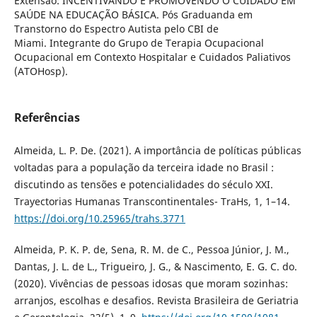
Extensão: INCENTIVANDO E PROMOVENDO O CUIDADO EM
SAÚDE NA EDUCAÇÃO BÁSICA. Pós Graduanda em
Transtorno do Espectro Autista pelo CBI de
Miami. Integrante do Grupo de Terapia Ocupacional
Ocupacional em Contexto Hospitalar e Cuidados Paliativos
(ATOHosp).
Referências
Almeida, L. P. De. (2021). A importância de políticas públicas
voltadas para a população da terceira idade no Brasil :
discutindo as tensões e potencialidades do século XXI.
Trayectorias Humanas Transcontinentales- TraHs, 1, 1–14.
https://doi.org/10.25965/trahs.3771
Almeida, P. K. P. de, Sena, R. M. de C., Pessoa Júnior, J. M.,
Dantas, J. L. de L., Trigueiro, J. G., & Nascimento, E. G. C. do.
(2020). Vivências de pessoas idosas que moram sozinhas:
arranjos, escolhas e desafios. Revista Brasileira de Geriatria