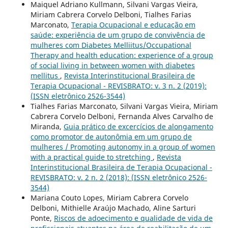
Maiquel Adriano Kullmann, Silvani Vargas Vieira,
Miriam Cabrera Corvelo Delboni, Tialhes Farias
Marconato,
Terapia Ocupacional e educação em
saúde: experiência de um grupo de convivência de
mulheres com Diabetes Melliitus/Occupational
Therapy and health education: experience of a group
of social living in between women with diabetes
mellitus
,
Revista Interinstitucional Brasileira de
Terapia Ocupacional - REVISBRATO: v. 3 n. 2 (2019):
(ISSN eletrônico 2526-3544)
Tialhes Farias Marconato, Silvani Vargas Vieira, Miriam
Cabrera Corvelo Delboni, Fernanda Alves Carvalho de
Miranda,
Guia prático de excercícios de alongamento
como promotor de autonômia em um grupo de
mulheres / Promoting autonomy in a group of women
with a practical guide to stretching
,
Revista
Interinstitucional Brasileira de Terapia Ocupacional -
REVISBRATO: v. 2 n. 2 (2018): (ISSN eletrônico 2526-
3544)
Mariana Couto Lopes, Miriam Cabrera Corvelo
Delboni, Mithielle Araújo Machado, Aline Sarturi
Ponte,
Riscos de adoecimento e qualidade de vida de