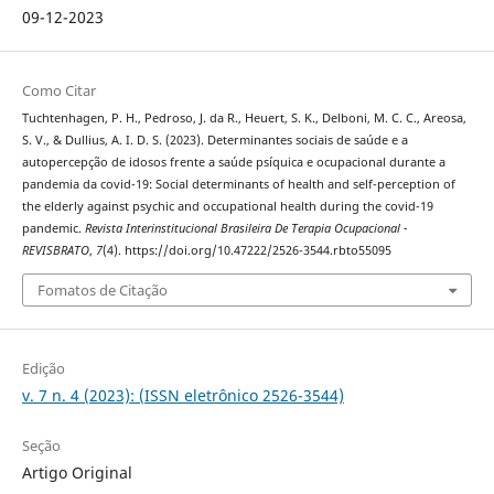
09-12-2023
Como Citar
Tuchtenhagen, P. H., Pedroso, J. da R., Heuert, S. K., Delboni, M. C. C., Areosa,
S. V., & Dullius, A. I. D. S. (2023). Determinantes sociais de saúde e a
autopercepção de idosos frente a saúde psíquica e ocupacional durante a
pandemia da covid-19: Social determinants of health and self-perception of
the elderly against psychic and occupational health during the covid-19
pandemic.
Revista Interinstitucional Brasileira De Terapia Ocupacional -
REVISBRATO
,
7
(4). https://doi.org/10.47222/2526-3544.rbto55095
Fomatos de Citação
Edição
v. 7 n. 4 (2023): (ISSN eletrônico 2526-3544)
Seção
Artigo Original