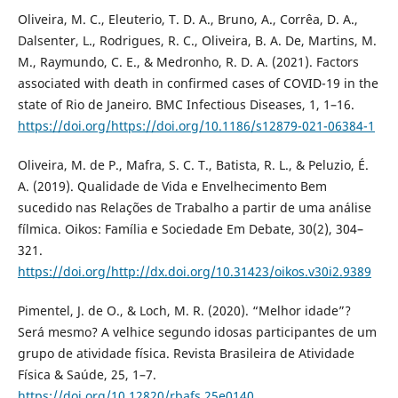
Oliveira, M. C., Eleuterio, T. D. A., Bruno, A., Corrêa, D. A.,
Dalsenter, L., Rodrigues, R. C., Oliveira, B. A. De, Martins, M.
M., Raymundo, C. E., & Medronho, R. D. A. (2021). Factors
associated with death in confirmed cases of COVID-19 in the
state of Rio de Janeiro. BMC Infectious Diseases, 1, 1–16.
https://doi.org/https://doi.org/10.1186/s12879-021-06384-1
Oliveira, M. de P., Mafra, S. C. T., Batista, R. L., & Peluzio, É.
A. (2019). Qualidade de Vida e Envelhecimento Bem
sucedido nas Relações de Trabalho a partir de uma análise
fílmica. Oikos: Família e Sociedade Em Debate, 30(2), 304–
321.
https://doi.org/http://dx.doi.org/10.31423/oikos.v30i2.9389
Pimentel, J. de O., & Loch, M. R. (2020). “Melhor idade”?
Será mesmo? A velhice segundo idosas participantes de um
grupo de atividade física. Revista Brasileira de Atividade
Física & Saúde, 25, 1–7.
https://doi.org/10.12820/rbafs.25e0140