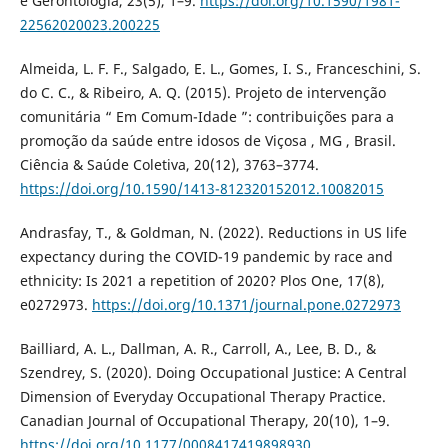
e Gerontologia, 23(5), 1–9.
https://doi.org/10.1590/1981-
22562020023.200225
Almeida, L. F. F., Salgado, E. L., Gomes, I. S., Franceschini, S.
do C. C., & Ribeiro, A. Q. (2015). Projeto de intervenção
comunitária “ Em Comum-Idade ”: contribuições para a
promoção da saúde entre idosos de Viçosa , MG , Brasil.
Ciência & Saúde Coletiva, 20(12), 3763–3774.
https://doi.org/10.1590/1413-812320152012.10082015
Andrasfay, T., & Goldman, N. (2022). Reductions in US life
expectancy during the COVID-19 pandemic by race and
ethnicity: Is 2021 a repetition of 2020? Plos One, 17(8),
e0272973.
https://doi.org/10.1371/journal.pone.0272973
Bailliard, A. L., Dallman, A. R., Carroll, A., Lee, B. D., &
Szendrey, S. (2020). Doing Occupational Justice: A Central
Dimension of Everyday Occupational Therapy Practice.
Canadian Journal of Occupational Therapy, 20(10), 1–9.
https://doi.org/10.1177/0008417419898930