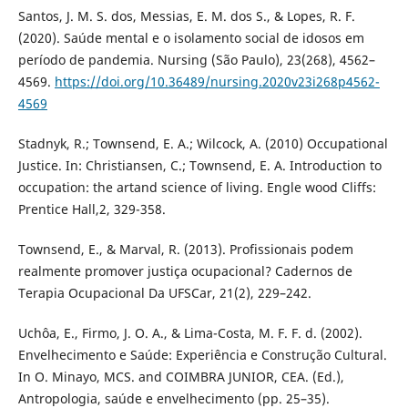
Santos, J. M. S. dos, Messias, E. M. dos S., & Lopes, R. F.
(2020). Saúde mental e o isolamento social de idosos em
período de pandemia. Nursing (São Paulo), 23(268), 4562–
4569.
https://doi.org/10.36489/nursing.2020v23i268p4562-
4569
Stadnyk, R.; Townsend, E. A.; Wilcock, A. (2010) Occupational
Justice. In: Christiansen, C.; Townsend, E. A. Introduction to
occupation: the artand science of living. Engle wood Cliffs:
Prentice Hall,2, 329-358.
Townsend, E., & Marval, R. (2013). Profissionais podem
realmente promover justiça ocupacional? Cadernos de
Terapia Ocupacional Da UFSCar, 21(2), 229–242.
Uchôa, E., Firmo, J. O. A., & Lima-Costa, M. F. F. d. (2002).
Envelhecimento e Saúde: Experiência e Construção Cultural.
In O. Minayo, MCS. and COIMBRA JUNIOR, CEA. (Ed.),
Antropologia, saúde e envelhecimento (pp. 25–35).