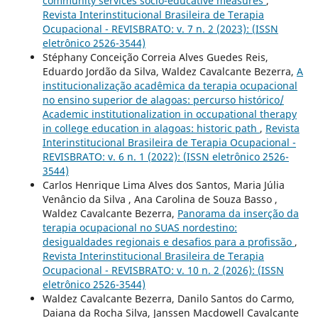
community services socio-educative measures
,
Revista Interinstitucional Brasileira de Terapia
Ocupacional - REVISBRATO: v. 7 n. 2 (2023): (ISSN
eletrônico 2526-3544)
Stéphany Conceição Correia Alves Guedes Reis,
Eduardo Jordão da Silva, Waldez Cavalcante Bezerra,
A
institucionalização acadêmica da terapia ocupacional
no ensino superior de alagoas: percurso histórico/
Academic institutionalization in occupational therapy
in college education in alagoas: historic path
,
Revista
Interinstitucional Brasileira de Terapia Ocupacional -
REVISBRATO: v. 6 n. 1 (2022): (ISSN eletrônico 2526-
3544)
Carlos Henrique Lima Alves dos Santos, Maria Júlia
Venâncio da Silva , Ana Carolina de Souza Basso ,
Waldez Cavalcante Bezerra,
Panorama da inserção da
terapia ocupacional no SUAS nordestino:
desigualdades regionais e desafios para a profissão
,
Revista Interinstitucional Brasileira de Terapia
Ocupacional - REVISBRATO: v. 10 n. 2 (2026): (ISSN
eletrônico 2526-3544)
Waldez Cavalcante Bezerra, Danilo Santos do Carmo,
Daiana da Rocha Silva, Janssen Macdowell Cavalcante