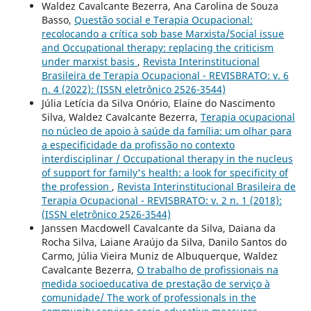
Waldez Cavalcante Bezerra, Ana Carolina de Souza
Basso,
Questão social e Terapia Ocupacional:
recolocando a crítica sob base Marxista/Social issue
and Occupational therapy: replacing the criticism
under marxist basis
,
Revista Interinstitucional
Brasileira de Terapia Ocupacional - REVISBRATO: v. 6
n. 4 (2022): (ISSN eletrônico 2526-3544)
Júlia Letícia da Silva Onório, Elaine do Nascimento
Silva, Waldez Cavalcante Bezerra,
Terapia ocupacional
no núcleo de apoio à saúde da família: um olhar para
a especificidade da profissão no contexto
interdisciplinar / Occupational therapy in the nucleus
of support for family's health: a look for specificity of
the profession
,
Revista Interinstitucional Brasileira de
Terapia Ocupacional - REVISBRATO: v. 2 n. 1 (2018):
(ISSN eletrônico 2526-3544)
Janssen Macdowell Cavalcante da Silva, Daiana da
Rocha Silva, Laiane Araújo da Silva, Danilo Santos do
Carmo, Júlia Vieira Muniz de Albuquerque, Waldez
Cavalcante Bezerra,
O trabalho de profissionais na
medida socioeducativa de prestação de serviço à
comunidade/ The work of professionals in the