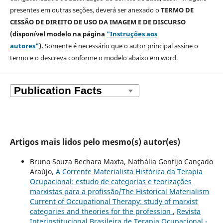
presentes em outras seções, deverá ser anexado o
TERMO DE
CESSÃO DE DIREITO DE USO DA IMAGEM E DE DISCURSO
(disponível modelo na página
"Instruções aos
autores"
).
Somente é necessário que o autor principal assine o
termo e o descreva
conforme o modelo abaixo em word.
Artigos mais lidos pelo mesmo(s) autor(es)
Bruno Souza Bechara Maxta, Nathália Gontijo Cançado
Araújo,
A Corrente Materialista Histórica da Terapia
Ocupacional: estudo de categorias e teorizações
marxistas para a profissão/The Historical Materialism
Current of Occupational Therapy: study of marxist
categories and theories for the profession
,
Revista
Interinstitucional Brasileira de Terapia Ocupacional -