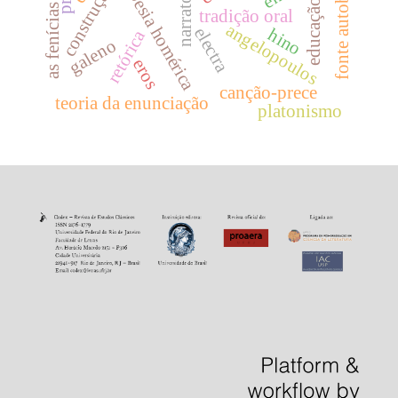
fonte autobiográfica
narratologia
poesia homérica
educação
as fenícias
tradição oral
angelopoulos
electra
hino
retórica
galeno
eros
canção-prece
teoria da enunciação
platonismo