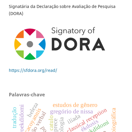
Signatária da Declaração sobre Avaliação de Pesquisa
(DORA)
https://sfdora.org/read/
Palavras-chave
beleza
estudos de gênero
proekdídomi
classical reception
cacoyannis
tradução
gregório de nissa
construção verbal
ilíada
catulo
ékdosis
ekdídomi
prece