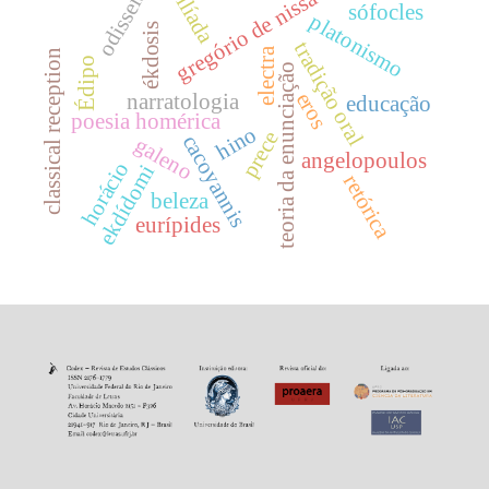
odisseia
gregório de nissa
ilíada
sófocles
platonismo
ékdosis
tradição oral
electra
classical reception
Édipo
teoria da enunciação
eros
narratologia
educação
poesia homérica
hino
prece
cacoyannis
galeno
angelopoulos
horácio
ekdídomi
retórica
beleza
eurípides