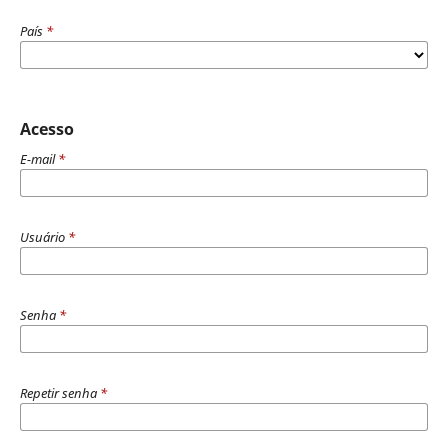
País
*
Acesso
E-mail
*
Usuário
*
Senha
*
Repetir senha
*