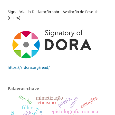
Signatária da Declaração sobre Avaliação de Pesquisa
(DORA)
https://sfdora.org/read/
Palavras-chave
macho
emoções
mimetização
poesia.
morte
ceticismo
filhos
epistolografia romana
eneida
jasão