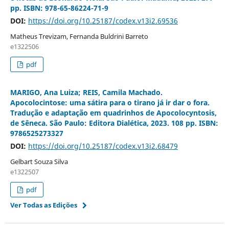
pp. ISBN: 978-65-86224-71-9
DOI:
https://doi.org/10.25187/codex.v13i2.69536
Matheus Trevizam, Fernanda Buldrini Barreto
e1322506
pdf
MARIGO, Ana Luiza; REIS, Camila Machado.
Apocolocintose: uma sátira para o tirano já ir dar o fora.
Tradução e adaptação em quadrinhos de Apocolocyntosis,
de Sêneca. São Paulo: Editora Dialética, 2023. 108 pp. ISBN:
9786525273327
DOI:
https://doi.org/10.25187/codex.v13i2.68479
Gelbart Souza Silva
e1322507
pdf
Ver Todas as Edições