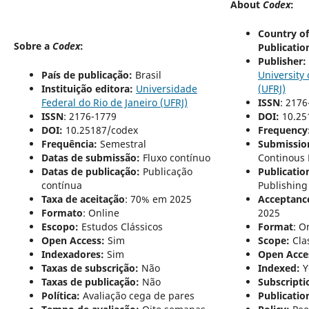
About
Codex
:
Country of
Sobre a
Codex
:
Publicatio
Publisher:
País de publicação:
Brasil
University 
Instituição editora:
Universidade
(UFRJ)
Federal do Rio de Janeiro (UFRJ)
ISSN
: 2176
ISSN
: 2176-1779
DOI:
10.25
DOI:
10.25187/codex
Frequency
Frequência:
Semestral
Submissio
Datas de submissão:
Fluxo contínuo
Continous 
Datas de publicação:
Publicação
Publicatio
contínua
Publishing
Taxa de aceitação
: 70% em 2025
Acceptanc
Formato
:
Online
2025
Escopo:
Estudos Clássicos
Format
:
On
Open Access:
Sim
Scope:
Cla
Indexadores:
Sim
Open Acce
Taxas de subscrição:
Não
Indexed:
Y
Taxas de publicação:
Não
Subscripti
Política:
Avaliação cega de pares
Publicatio