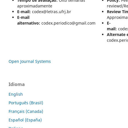
Tempo de avaliação:
Oito semanas
Policy:
Pee
aproximadamente
reviewd/R
E-mail:
codex@letras.ufrj.br
Review
Ti
E-mail
Approxima
alternativo:
codex.periodico@gmail.com
E-
mail:
code
Alternate 
codex.per
Open Journal Systems
Idioma
English
Português (Brasil)
Français (Canada)
Español (España)