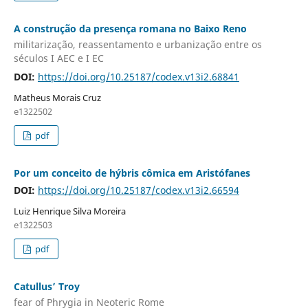
A construção da presença romana no Baixo Reno
militarização, reassentamento e urbanização entre os
séculos I AEC e I EC
DOI:
https://doi.org/10.25187/codex.v13i2.68841
Matheus Morais Cruz
e1322502
pdf
Por um conceito de hýbris cômica em Aristófanes
DOI:
https://doi.org/10.25187/codex.v13i2.66594
Luiz Henrique Silva Moreira
e1322503
pdf
Catullus’ Troy
fear of Phrygia in Neoteric Rome