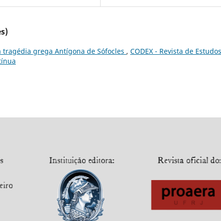
s)
a tragédia grega Antígona de Sófocles
,
CODEX - Revista de Estudo
tínua