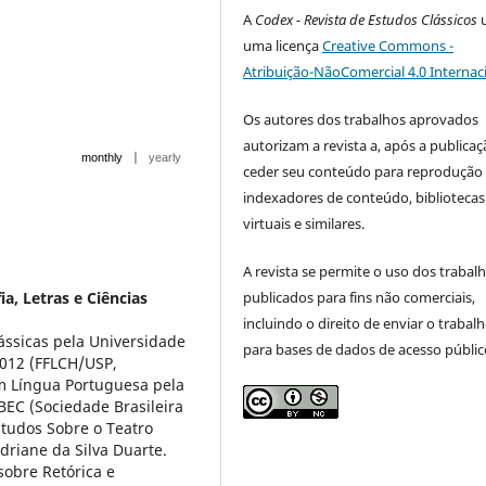
A
Codex - Revista de Estudos Clássicos
u
uma licença
Creative Commons -
Atribuição-NãoComercial 4.0 Internac
Os autores dos trabalhos aprovados
autorizam a revista a, após a publicaç
|
monthly
yearly
ceder seu conteúdo para reprodução
indexadores de conteúdo, bibliotecas
virtuais e similares.
A revista se permite o uso dos trabal
ia, Letras e Ciências
publicados para fins não comerciais,
incluindo o direito de enviar o trabal
ássicas pela Universidade
para bases de dados de acesso públic
2012 (FFLCH/USP,
em Língua Portuguesa pela
EC (Sociedade Brasileira
tudos Sobre o Teatro
driane da Silva Duarte.
obre Retórica e