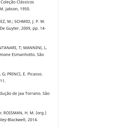
 Coleção Clássicos
 M. Jakson, 1950.
EZ, M.; SCHMID, J. P. W.
De Guyter, 2009, pp. 14-
NTANARI, T; MANNINI, L.
imone Esmanhotto. São
 G; PRINCI, E. Picasso.
11.
dução de Jaa Torrano. São
n: ROISMAN, H. M. (org.)
ley-Blackwell, 2014.