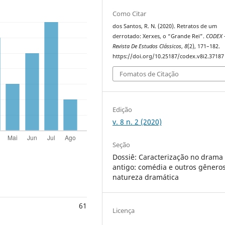
Como Citar
dos Santos, R. N. (2020). Retratos de um
derrotado: Xerxes, o “Grande Rei”.
CODEX 
Revista De Estudos Clássicos
,
8
(2), 171–182.
https://doi.org/10.25187/codex.v8i2.37187
Fomatos de Citação
Edição
v. 8 n. 2 (2020)
Seção
Dossiê: Caracterização no drama
antigo: comédia e outros gênero
natureza dramática
61
Licença