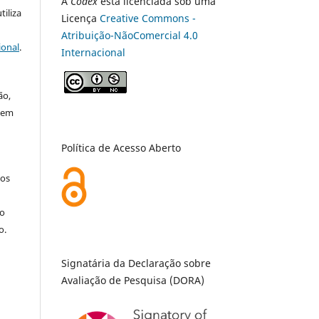
A
Codex
está licenciada sob uma
tiliza
Licença
Creative Commons -
Atribuição-NãoComercial 4.0
ional
.
Internacional
ão,
 em
Política de Acesso Aberto
hos
ho
o.
Signatária da Declaração sobre
Avaliação de Pesquisa (DORA)