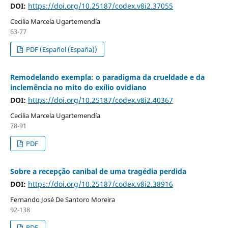
DOI:
https://doi.org/10.25187/codex.v8i2.37055
Cecilia Marcela Ugartemendía
63-77
PDF (Español (España))
Remodelando exempla: o paradigma da crueldade e da
inclemência no mito do exílio ovidiano
DOI:
https://doi.org/10.25187/codex.v8i2.40367
Cecilia Marcela Ugartemendía
78-91
PDF
Sobre a recepção canibal de uma tragédia perdida
DOI:
https://doi.org/10.25187/codex.v8i2.38916
Fernando José De Santoro Moreira
92-138
PDF