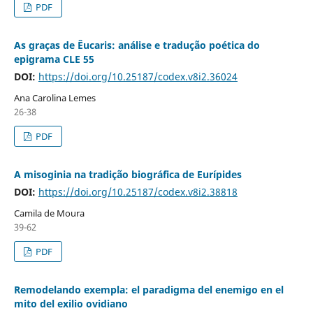
PDF
As graças de Êucaris: análise e tradução poética do
epigrama CLE 55
DOI:
https://doi.org/10.25187/codex.v8i2.36024
Ana Carolina Lemes
26-38
PDF
A misoginia na tradição biográfica de Eurípides
DOI:
https://doi.org/10.25187/codex.v8i2.38818
Camila de Moura
39-62
PDF
Remodelando exempla: el paradigma del enemigo en el
mito del exilio ovidiano