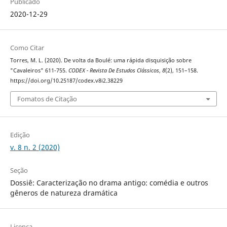
Publicado
2020-12-29
Como Citar
Torres, M. L. (2020). De volta da Boulé: uma rápida disquisição sobre
"Cavaleiros" 611-755.
CODEX - Revista De Estudos Clássicos
,
8
(2), 151–158.
https://doi.org/10.25187/codex.v8i2.38229
Fomatos de Citação
Edição
v. 8 n. 2 (2020)
Seção
Dossiê: Caracterização no drama antigo: comédia e outros
gêneros de natureza dramática
Licença