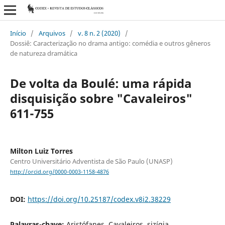
Início
/
Arquivos
/
v. 8 n. 2 (2020)
/
Dossiê: Caracterização no drama antigo: comédia e outros gêneros
de natureza dramática
De volta da Boulé: uma rápida
disquisição sobre "Cavaleiros"
611-755
Milton Luiz Torres
Centro Universitário Adventista de São Paulo (UNASP)
http://orcid.org/0000-0003-1158-4876
DOI:
https://doi.org/10.25187/codex.v8i2.38229
Palavras-chave:
Aristófanes, Cavaleiros, sizígia,