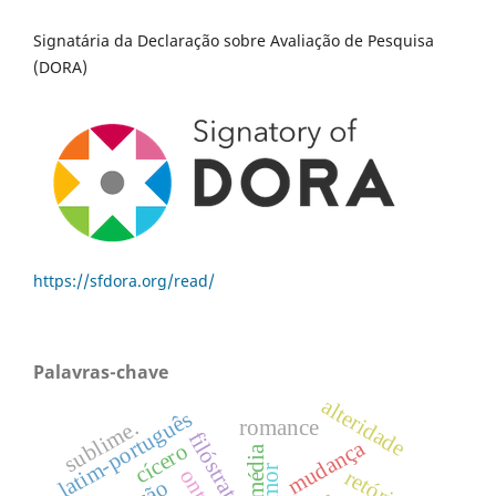
Signatária da Declaração sobre Avaliação de Pesquisa
(DORA)
https://sfdora.org/read/
Palavras-chave
alteridade
latim-português
sublime.
romance
filóstrato
mudança
cícero
comédia
amor
retórica