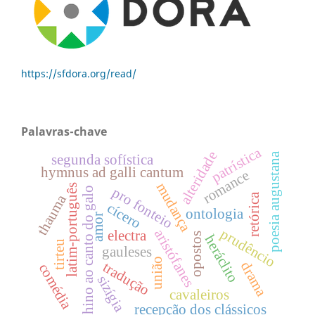
https://sfdora.org/read/
Palavras-chave
patrística
alteridade
poesia augustana
segunda sofística
hymnus ad galli cantum
romance
mudança
latim-português
pro fonteio
hino ao canto do galo
retórica
thauma
cícero
ontologia
amor
prudêncio
aristófanes
electra
opostos
heráclito
tirteu
gauleses
união
drama
tradução
comédia
sizígia
cavaleiros
recepção dos clássicos