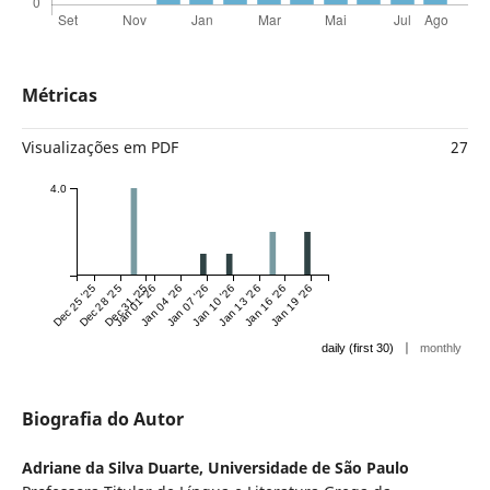
Métricas
Visualizações em PDF
27
4.0
Dec 25 '25
Dec 28 '25
Dec 31 '25
Jan 01 '26
Jan 04 '26
Jan 07 '26
Jan 10 '26
Jan 13 '26
Jan 16 '26
Jan 19 '26
|
daily (first 30)
monthly
Biografia do Autor
Adriane da Silva Duarte,
Universidade de São Paulo