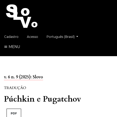
##plugins.themes.healthSciences.language.
Cadastro
Acesso
Português (Brasil)
MENU
v. 6 n. 9 (2025): Slovo
TRADUÇÃO
Púchkin e Pugatchov
PDF