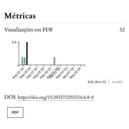
Métricas
Visualizações em PDF
52
3.0
Aug 16 '25
Aug 19 '25
Aug 22 '25
Aug 25 '25
Aug 28 '25
Aug 31 '25
Sep 01 '25
Sep 04 '25
Sep 07 '25
Sep 10 '25
daily (first 30)
|
monthly
DOI:
https://doi.org/10.29327/2202316.6.9-8
PDF