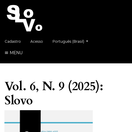
##plugins.themes.healthSciences.language.
Cadastro
Acesso
Português (Brasil)
MENU
Vol. 6, N. 9 (2025):
Slovo