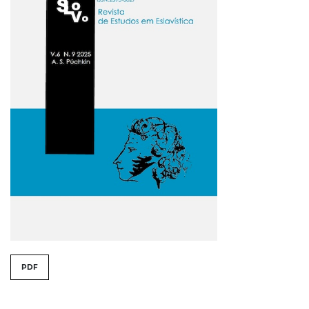
##issue.tableOfContents##
PDF