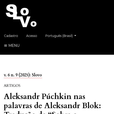
##plugins.themes.healthSciences.language.
Cadastro
Acesso
Português (Brasil)
MENU
v. 6 n. 9 (2025): Slovo
ARTIGOS
Aleksandr Púchkin nas
palavras de Aleksandr Blok: