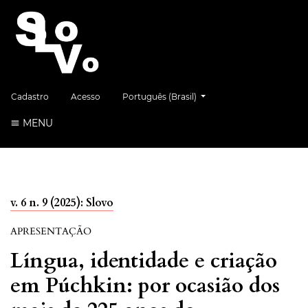
##plugins.themes.healthSciences.language.
Cadastro
Acesso
Português (Brasil)
MENU
v. 6 n. 9 (2025): Slovo
APRESENTAÇÃO
Língua, identidade e criação
em Púchkin: por ocasião dos